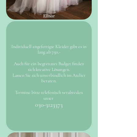
Individuell angefertigte Kleider gibt es in
lang ab 750,-
Auch für ein begrenztes Budget finden
sich kreative Lösungen.
Lassen Sie sich unverbindlich im Atelier
beraten.
Termine bitte telefonisch verabreden
unter
030-3123373